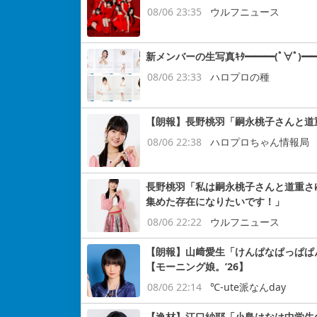
08/06 23:35
ウルフニュース
新メンバーの生写真ｷﾀ━━━(ﾟ∀ﾟ)━━
08/06 23:33
ハロプロの種
【朗報】長野桃羽「嗣永桃子さんと道
08/06 22:38
ハロプロちゃん情報局
長野桃羽「私は嗣永桃子さんと道重さ
集めた存在になりたいです！」
08/06 22:22
ウルフニュース
【朗報】山﨑愛生「けんぱなぱっぱぱ
【モーニング娘。’26】
08/06 22:14
℃-ute派なんday
【逸材】江口紗耶「小島はなは中学生