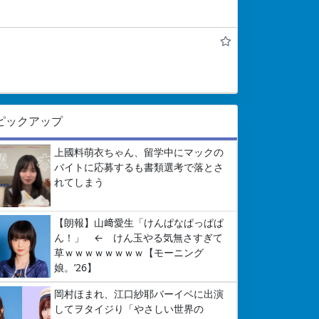
ピックアップ
上國料萌衣ちゃん、留学中にマックの
バイトに応募するも書類選考で落とさ
れてしまう
【朗報】山﨑愛生「けんぱなぱっぱぱ
ん！」 ← けん玉やる気無さすぎて
草ｗｗｗｗｗｗｗｗ【モーニング
娘。’26】
岡村ほまれ、江口紗耶バーイベに出演
してヲタイジり「やさしい世界の