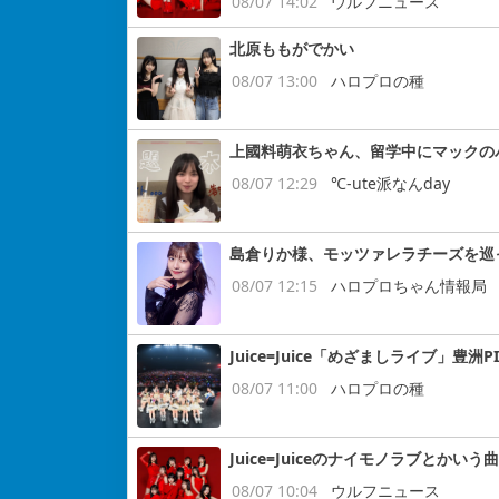
08/07 14:02
ウルフニュース
北原ももがでかい
08/07 13:00
ハロプロの種
上國料萌衣ちゃん、留学中にマックの
08/07 12:29
℃-ute派なんday
島倉りか様、モッツァレラチーズを巡
08/07 12:15
ハロプロちゃん情報局
Juice=Juice「めざましライブ」豊洲P
08/07 11:00
ハロプロの種
Juice=Juiceのナイモノラブとかいう曲
08/07 10:04
ウルフニュース