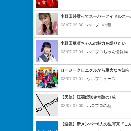
小野田紗栞ってスーパーアイドルスー
08/07 09:30
ハロプロの種
小野田華凛ちゃんの魅力を語りたい
08/07 07:04
ハロプロちゃん情報局
ロージークロニクルから重大なお知ら
08/07 07:01
ウルフニュース
【天使】江端妃咲＠奇跡の1枚
08/07 07:00
ハロプロの種
【速報】新メンバー6人の生写真『こ