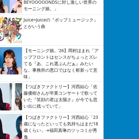
BEYOOOOONDSに対し激しい世界の
モーニング娘。」
Juice=Juiceの『ポップミュージック』
とかいう曲
【モーニング娘。’26】岡村ほまれ「ア
ップフロントはセンスがちょっとズレ
てる『あ、これ選ぶんだぁ』みたい
な。事務所の悪口ではなく斬新って意
味」
【つばきファクトリー】河西結心「佐
藤優樹さんが卒業コンサートで歌って
いた『笑顔の君は太陽さ』が今でも思
い出に残っていて」
【つばきファクトリー】河西結心「23
歳になったといっても気持ちはまだ18
歳くらい」→福田真琳のツッコミが秀
逸