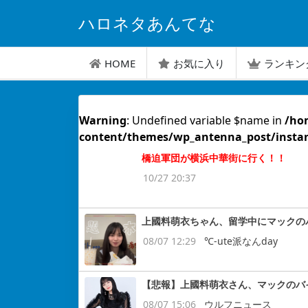
ハロネタあんてな
HOME
お気に入り
ランキン
Warning
: Undefined variable $name in
/ho
content/themes/wp_antenna_post/insta
橋迫軍団が横浜中華街に行く！！
10/27 20:37
上國料萌衣ちゃん、留学中にマックの
08/07 12:29
℃-ute派なんday
【悲報】上國料萌衣さん、マックのバ
08/07 15:06
ウルフニュース