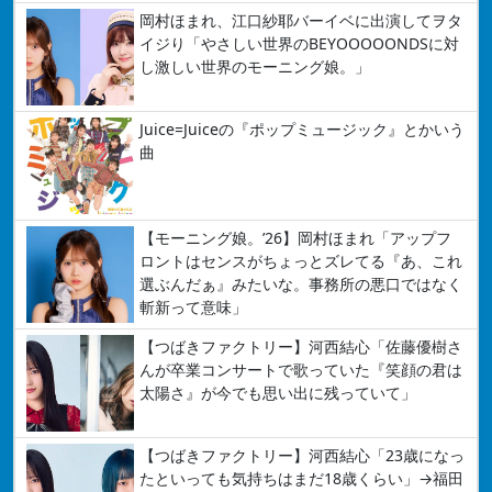
岡村ほまれ、江口紗耶バーイベに出演してヲタ
イジり「やさしい世界のBEYOOOOONDSに対
し激しい世界のモーニング娘。」
Juice=Juiceの『ポップミュージック』とかいう
曲
【モーニング娘。’26】岡村ほまれ「アップフ
ロントはセンスがちょっとズレてる『あ、これ
選ぶんだぁ』みたいな。事務所の悪口ではなく
斬新って意味」
【つばきファクトリー】河西結心「佐藤優樹さ
んが卒業コンサートで歌っていた『笑顔の君は
太陽さ』が今でも思い出に残っていて」
【つばきファクトリー】河西結心「23歳になっ
たといっても気持ちはまだ18歳くらい」→福田