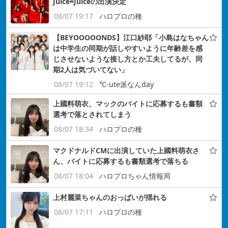
Juice=Juiceの出演決定
08/07 19:17
ハロプロの種
【BEYOOOOONDS】江口紗耶「小島はなちゃん
は中学生の同期が話しやすいように年齢差を感
じさせないような接し方とか工夫してるが、同
期2人は気づいてない」
08/07 19:12
℃-ute派なんday
上國料萌衣、マックのバイトに応募するも書類
選考で落とされてしまう
08/07 18:34
ハロプロの種
マクドナルドCMに出演していた上國料萌衣さ
ん、バイトに応募するも書類選考で落ちる
08/07 18:04
ハロプロちゃん情報局
上村麗菜ちゃんのおっぱいが揺れる
08/07 17:11
ハロプロの種