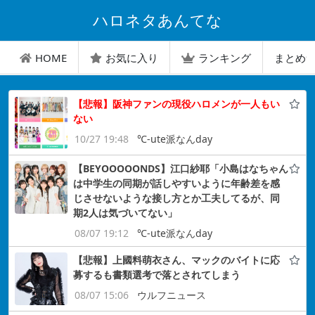
ハロネタあんてな
HOME
お気に入り
ランキング
まとめ
【悲報】阪神ファンの現役ハロメンが一人もい
ない
10/27 19:48
℃-ute派なんday
【BEYOOOOONDS】江口紗耶「小島はなちゃん
は中学生の同期が話しやすいように年齢差を感
じさせないような接し方とか工夫してるが、同
期2人は気づいてない」
08/07 19:12
℃-ute派なんday
【悲報】上國料萌衣さん、マックのバイトに応
募するも書類選考で落とされてしまう
08/07 15:06
ウルフニュース