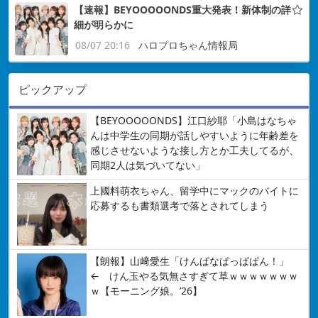
【速報】BEYOOOOONDS重大発表！新体制の詳
細が明らかに
08/07 20:16
ハロプロちゃん情報局
ピックアップ
【BEYOOOOONDS】江口紗耶「小島はなちゃ
んは中学生の同期が話しやすいように年齢差を
感じさせないような接し方とか工夫してるが、
同期2人は気づいてない」
上國料萌衣ちゃん、留学中にマックのバイトに
応募するも書類選考で落とされてしまう
【朗報】山﨑愛生「けんぱなぱっぱぱん！」
← けん玉やる気無さすぎて草ｗｗｗｗｗｗｗ
ｗ【モーニング娘。’26】