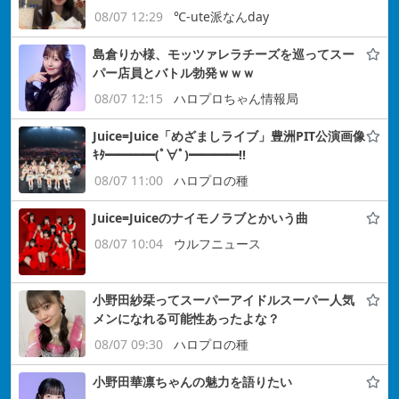
08/07 12:29
℃-ute派なんday
島倉りか様、モッツァレラチーズを巡ってスー
パー店員とバトル勃発ｗｗｗ
08/07 12:15
ハロプロちゃん情報局
Juice=Juice「めざましライブ」豊洲PIT公演画像
ｷﾀ━━━━(ﾟ∀ﾟ)━━━━!!
08/07 11:00
ハロプロの種
Juice=Juiceのナイモノラブとかいう曲
08/07 10:04
ウルフニュース
小野田紗栞ってスーパーアイドルスーパー人気
メンになれる可能性あったよな？
08/07 09:30
ハロプロの種
小野田華凛ちゃんの魅力を語りたい