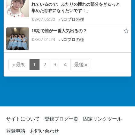
れているので、ふたりの憧れの部分をぎゅっと
集めた存在になりたいです！」
08/07 05:30
ハロプロの種
18期で誰が一番人気出るの？
08/07 01:23
ハロプロの種
« 最初
1
2
3
4
最後 »
サイトについて
登録ブログ一覧
固定リンクツール
登録申請
お問い合わせ