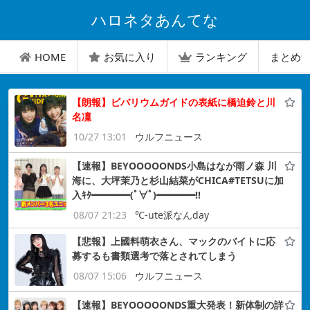
ハロネタあんてな
HOME
お気に入り
ランキング
まとめ
【朗報】ビバリウムガイドの表紙に橋迫鈴と川
名凜
10/27 13:01
ウルフニュース
【速報】BEYOOOOONDS小島はなが雨ノ森 川
海に、大坪茉乃と杉山結菜がCHICA#TETSUに加
入ｷﾀ━━━━(ﾟ∀ﾟ)━━━━!!
08/07 21:23
℃-ute派なんday
【悲報】上國料萌衣さん、マックのバイトに応
募するも書類選考で落とされてしまう
08/07 15:06
ウルフニュース
【速報】BEYOOOOONDS重大発表！新体制の詳