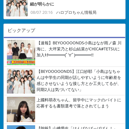
細が明らかに
08/07 20:16
ハロプロちゃん情報局
ピックアップ
【速報】BEYOOOOONDS小島はなが雨ノ森 川
海に、大坪茉乃と杉山結菜がCHICA#TETSUに
加入ｷﾀ━━━━(ﾟ∀ﾟ)━━━━!!
【BEYOOOOONDS】江口紗耶「小島はなちゃ
んは中学生の同期が話しやすいように年齢差を
感じさせないような接し方とか工夫してるが、
同期2人は気づいてない」
上國料萌衣ちゃん、留学中にマックのバイトに
応募するも書類選考で落とされてしまう
【朗報】山﨑愛生「けんぱなぱっぱぱん！」