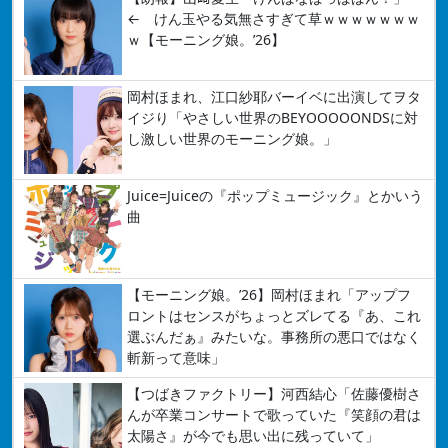
← けん玉やる気無さすぎて草ｗｗｗｗｗｗｗ
ｗ【モーニング娘。’26】
岡村ほまれ、江口紗耶バーイベに出演してヲタ
イジり「やさしい世界のBEYOOOOONDSに対
し激しい世界のモーニング娘。」
Juice=Juiceの『ポップミュージック』とかいう
曲
【モーニング娘。’26】岡村ほまれ「アップフ
ロントはセンスがちょっとズレてる『あ、これ
選ぶんだぁ』みたいな。事務所の悪口ではなく
斬新って意味」
【つばきファクトリー】河西結心「佐藤優樹さ
んが卒業コンサートで歌っていた『笑顔の君は
太陽さ』が今でも思い出に残っていて」