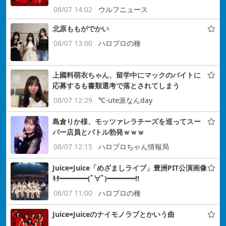
08/07 14:02
ウルフニュース
北原ももがでかい
08/07 13:00
ハロプロの種
上國料萌衣ちゃん、留学中にマックのバイトに
応募するも書類選考で落とされてしまう
08/07 12:29
℃-ute派なんday
島倉りか様、モッツァレラチーズを巡ってスー
パー店員とバトル勃発ｗｗｗ
08/07 12:15
ハロプロちゃん情報局
Juice=Juice「めざましライブ」豊洲PIT公演画像
ｷﾀ━━━━(ﾟ∀ﾟ)━━━━!!
08/07 11:00
ハロプロの種
Juice=Juiceのナイモノラブとかいう曲