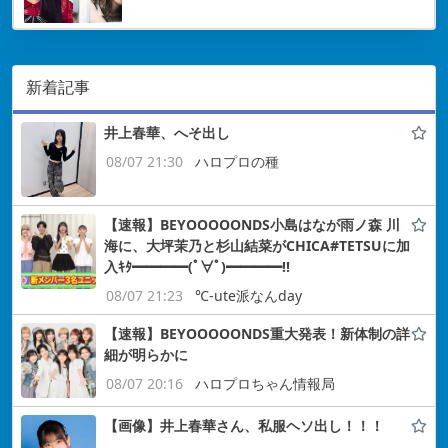
新着記事
井上春華、へそ出し
08/07 21:30
ハロプロの種
【速報】BEYOOOOONDS小島はなが雨ノ森 川
海に、大坪茉乃と杉山結菜がCHICA#TETSUに加
入ｷﾀ━━━━(ﾟ∀ﾟ)━━━━!!
08/07 21:23
℃-ute派なんday
【速報】BEYOOOOONDS重大発表！新体制の詳
細が明らかに
08/07 20:16
ハロプロちゃん情報局
【画像】井上春華さん、私服ヘソ出し！！！