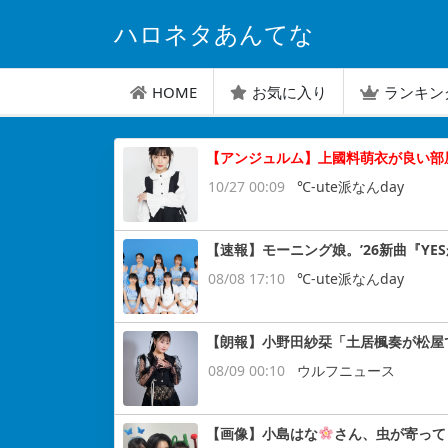
ハロネタあんてな
HOME
お気に入り
ランキン
【アンジュルム】上國料萌衣が良い部
10/27 00:09
℃-ute派なんday
【速報】モーニング娘。’26新曲『YES
08/08 17:10
℃-ute派なんday
【朗報】小野田紗栞「土居楓奏が松屋
08/09 00:10
ウルフニュース
【画像】小島はな
さん、虫が寄って