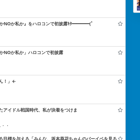
SかNOか私か』をハロコンで初披露ｷﾀ━━━━(ﾟ
SかNOか私か」ハロコンで初披露
ん！」←
たアイドル戦国時代、私が決着をつけま
ぃ・・
る目標を与える「みんな、坂本葵花ちゃんのバーイベを見る