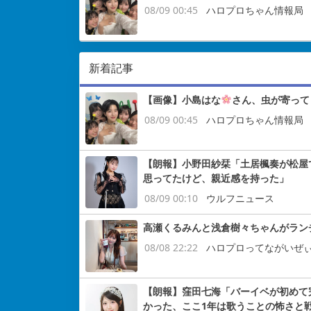
08/09 00:45
ハロプロちゃん情報局
新着記事
【画像】小島はな
さん、虫が寄って
08/09 00:45
ハロプロちゃん情報局
【朗報】小野田紗栞「土居楓奏が松屋
思ってたけど、親近感を持った」
08/09 00:10
ウルフニュース
高瀬くるみんと浅倉樹々ちゃんがラン
08/08 22:22
ハロプロってながいぜ
【朗報】窪田七海「バーイベが初めて
かった、ここ1年は歌うことの怖さと