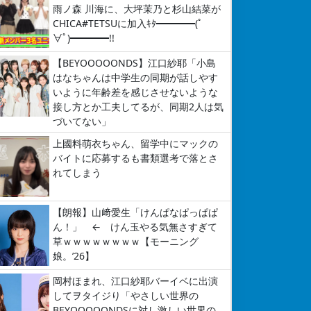
雨ノ森 川海に、大坪茉乃と杉山結菜が
CHICA#TETSUに加入ｷﾀ━━━━(ﾟ
∀ﾟ)━━━━!!
【BEYOOOOONDS】江口紗耶「小島
はなちゃんは中学生の同期が話しやす
いように年齢差を感じさせないような
接し方とか工夫してるが、同期2人は気
づいてない」
上國料萌衣ちゃん、留学中にマックの
バイトに応募するも書類選考で落とさ
れてしまう
【朗報】山﨑愛生「けんぱなぱっぱぱ
ん！」 ← けん玉やる気無さすぎて
草ｗｗｗｗｗｗｗｗ【モーニング
娘。’26】
岡村ほまれ、江口紗耶バーイベに出演
してヲタイジり「やさしい世界の
BEYOOOOONDSに対し激しい世界の