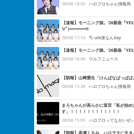
08/08 18:50
ハロプロちゃん情報局
【速報】モーニング娘。’26新曲『YE
∀ﾟ)━━━━!!
08/08 17:10
℃-ute派なんday
【速報】モーニング娘。’26新曲「YE
08/08 16:40
ウルフニュース
【朗報】山﨑愛生「けんぱなぱっぱぱ
08/08 15:39
ハロプロちゃん情報局
まろちゃんが高らかに宣言「私が始め
す」！！！！！！！！！！！！
08/08 15:09
ハロプロってながいぜ
【朗報】高瀬くるみ、ハロヲタに生き