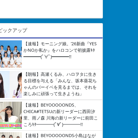
ピックアップ
【速報】モーニング娘。’26新曲『YES
かNOか私か』をハロコンで初披露ｷﾀ
━━━━(ﾟ∀ﾟ)━━━━!!
【朗報】高瀬くるみ、ハロヲタに生き
る目標を与える「みんな、坂本葵花ち
ゃんのバーイベを見るまでは、それを
楽しみに頑張って生きようね」
【速報】BEYOOOOONDS、
CHICA#TETSUの新リーダーに西田汐
里、雨ノ森 川海の新リーダーに前田こ
ころｷﾀ━━━━(ﾟ∀ﾟ)━━━━!!
【速報】BEYOOOOONDS小島はなが