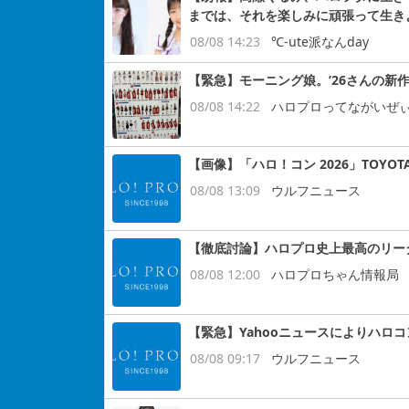
までは、それを楽しみに頑張って生き
08/08 14:23
℃-ute派なんday
【緊急】モーニング娘。’26さんの新作
08/08 14:22
ハロプロってながいぜ
【画像】「ハロ！コン 2026」TOYOT
08/08 13:09
ウルフニュース
【徹底討論】ハロプロ史上最高のリー
08/08 12:00
ハロプロちゃん情報局
【緊急】Yahooニュースによりハロ
08/08 09:17
ウルフニュース