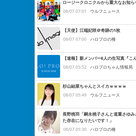
ロージークロニクルから重大なお知ら
08/07 07:01
ウルフニュース
【天使】江端妃咲＠奇跡の1枚
08/07 07:00
ハロプロの種
【速報】新メンバー6人の生写真『こ
08/07 05:52
ハロプロちゃん情報局
杉山結菜ちゃんとスイカｗｗｗｗ
08/07 05:49
ウルフニュース
長野桃羽「嗣永桃子さんと道重さゆみ
た存在になりたいです！」
08/07 05:30
ハロプロの種