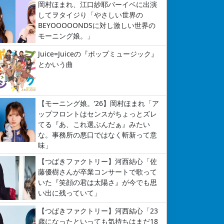
岡村ほまれ、江口紗耶バーイベに出演
してヲタイジり「やさしい世界の
BEYOOOOONDSに対し激しい世界の
モーニング娘。」
Juice=Juiceの『ポップミュージック』
とかいう曲
【モーニング娘。’26】岡村ほまれ「ア
ップフロントはセンスがちょっとズレ
てる『あ、これ選ぶんだぁ』みたい
な。事務所の悪口ではなく斬新って意
味」
【つばきファクトリー】河西結心「佐
藤優樹さんが卒業コンサートで歌って
いた『笑顔の君は太陽さ』が今でも思
い出に残っていて」
【つばきファクトリー】河西結心「23
歳になったといっても気持ちはまだ18