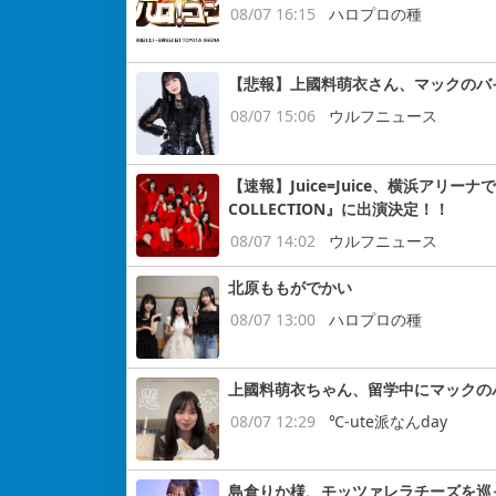
08/07 16:15
ハロプロの種
【悲報】上國料萌衣さん、マックのバ
08/07 15:06
ウルフニュース
【速報】Juice=Juice、横浜アリー
COLLECTION』に出演決定！！
08/07 14:02
ウルフニュース
北原ももがでかい
08/07 13:00
ハロプロの種
上國料萌衣ちゃん、留学中にマックの
08/07 12:29
℃-ute派なんday
島倉りか様、モッツァレラチーズを巡