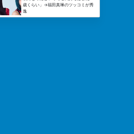
歳くらい」→福田真琳のツッコミが秀
逸