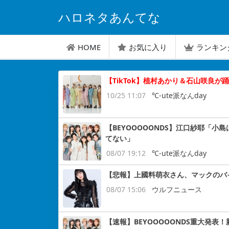
ハロネタあんてな
HOME
お気に入り
ランキン
【TikTok】植村あかり＆石山咲良
10/25 11:07
℃-ute派なんday
【BEYOOOOONDS】江口紗耶「
てない」
08/07 19:12
℃-ute派なんday
【悲報】上國料萌衣さん、マックのバ
08/07 15:06
ウルフニュース
【速報】BEYOOOOONDS重大発表