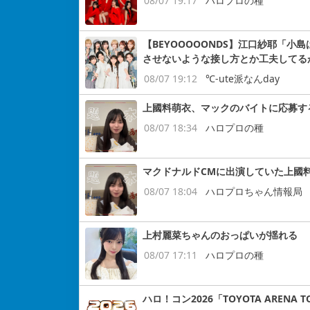
08/07 19:17
ハロプロの種
【BEYOOOOONDS】江口紗耶「
させないような接し方とか工夫してる
08/07 19:12
℃-ute派なんday
上國料萌衣、マックのバイトに応募す
08/07 18:34
ハロプロの種
マクドナルドCMに出演していた上國
08/07 18:04
ハロプロちゃん情報局
上村麗菜ちゃんのおっぱいが揺れる
08/07 17:11
ハロプロの種
ハロ！コン2026「TOYOTA ARENA