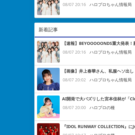
08/07 20:16
ハロプロちゃん情報局
新着記事
【速報】BEYOOOOONDS重大発表
08/07 20:16
ハロプロちゃん情報局
【画像】井上春華さん、私服ヘソ出し
08/07 20:02
ハロプロちゃん情報局
AI開発で大バズリした宮本佳林が「Cloud
08/07 20:00
ハロプロの種
『IDOL RUNWAY COLLECTION』にJ