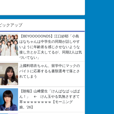
ピックアップ
【BEYOOOOONDS】江口紗耶「小島
はなちゃんは中学生の同期が話しやす
いように年齢差を感じさせないような
接し方とか工夫してるが、同期2人は気
づいてない」
上國料萌衣ちゃん、留学中にマックの
バイトに応募するも書類選考で落とさ
れてしまう
【朗報】山﨑愛生「けんぱなぱっぱぱ
ん！」 ← けん玉やる気無さすぎて
草ｗｗｗｗｗｗｗｗ【モーニング
娘。’26】