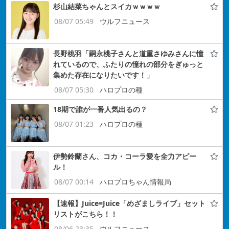
杉山結菜ちゃんとスイカｗｗｗｗ
08/07 05:49
ウルフニュース
長野桃羽「嗣永桃子さんと道重さゆみさんに憧
れているので、ふたりの憧れの部分をぎゅっと
集めた存在になりたいです！」
08/07 05:30
ハロプロの種
18期で誰が一番人気出るの？
08/07 01:23
ハロプロの種
伊勢鈴蘭さん、コカ・コーラ愛を全力アピー
ル！
08/07 00:14
ハロプロちゃん情報局
【速報】Juice=Juice「めざましライブ」セット
リストがこちら！！
08/06 23:35
ウルフニュース