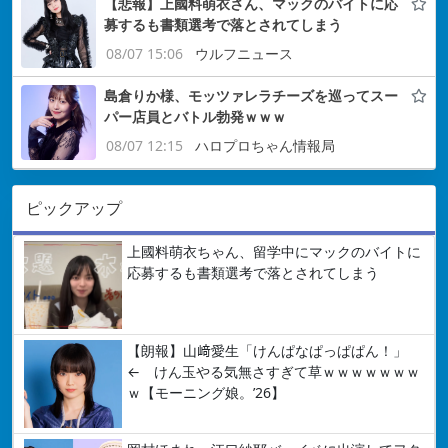
【悲報】上國料萌衣さん、マックのバイトに応
募するも書類選考で落とされてしまう
08/07 15:06
ウルフニュース
島倉りか様、モッツァレラチーズを巡ってスー
パー店員とバトル勃発ｗｗｗ
08/07 12:15
ハロプロちゃん情報局
ピックアップ
上國料萌衣ちゃん、留学中にマックのバイトに
応募するも書類選考で落とされてしまう
【朗報】山﨑愛生「けんぱなぱっぱぱん！」
← けん玉やる気無さすぎて草ｗｗｗｗｗｗｗ
ｗ【モーニング娘。’26】