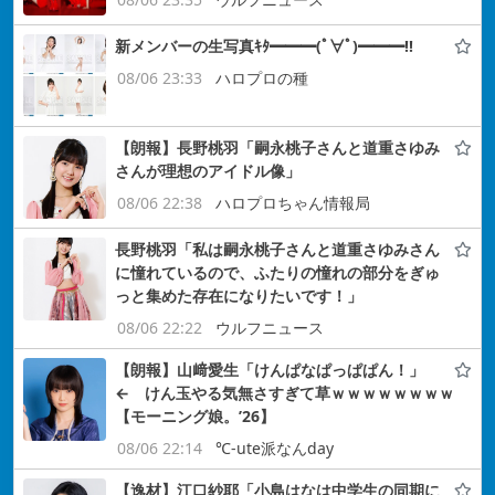
新メンバーの生写真ｷﾀ━━━(ﾟ∀ﾟ)━━━!!
08/06 23:33
ハロプロの種
【朗報】長野桃羽「嗣永桃子さんと道重さゆみ
さんが理想のアイドル像」
08/06 22:38
ハロプロちゃん情報局
長野桃羽「私は嗣永桃子さんと道重さゆみさん
に憧れているので、ふたりの憧れの部分をぎゅ
っと集めた存在になりたいです！」
08/06 22:22
ウルフニュース
【朗報】山﨑愛生「けんぱなぱっぱぱん！」
← けん玉やる気無さすぎて草ｗｗｗｗｗｗｗｗ
【モーニング娘。’26】
08/06 22:14
℃-ute派なんday
【逸材】江口紗耶「小島はなは中学生の同期に