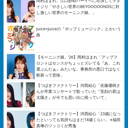
岡村ほまれ、江口紗耶バーイベに出演してヲタ
イジり「やさしい世界のBEYOOOOONDSに対
し激しい世界のモーニング娘。」
Juice=Juiceの『ポップミュージック』とかいう
曲
【モーニング娘。’26】岡村ほまれ「アップフ
ロントはセンスがちょっとズレてる『あ、これ
選ぶんだぁ』みたいな。事務所の悪口ではなく
斬新って意味」
【つばきファクトリー】河西結心「佐藤優樹さ
んが卒業コンサートで歌っていた『笑顔の君は
太陽さ』が今でも思い出に残っていて」
【つばきファクトリー】河西結心「23歳になっ
たといっても気持ちはまだ18歳くらい」→福田
真琳のツッコミが秀逸