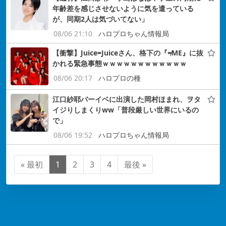
年齢差を感じさせないように気を遣っている
が、同期2人は気づいてない」
08/06 21:10
ハロプロちゃん情報局
【衝撃】Juice=Juiceさん、格下の『≠ME』に抜
かれる緊急事態ｗｗｗｗｗｗｗｗｗｗｗｗ
08/06 20:17
ハロプロの種
江口紗耶バーイベに出演した岡村ほまれ、ヲタ
イジりしまくりww「普段厳しい世界にいるの
で」
08/06 19:52
ハロプロちゃん情報局
« 最初
1
2
3
4
最後 »