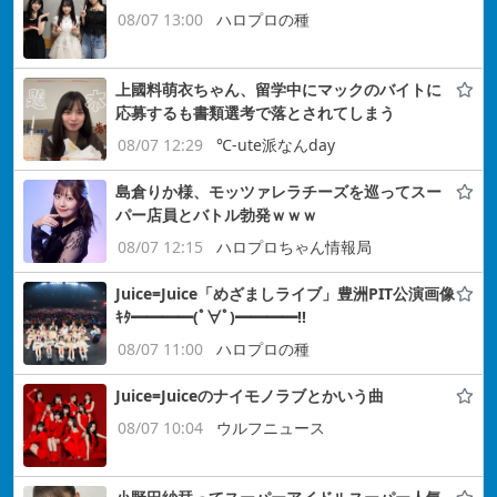
08/07 13:00
ハロプロの種
上國料萌衣ちゃん、留学中にマックのバイトに
応募するも書類選考で落とされてしまう
08/07 12:29
℃-ute派なんday
島倉りか様、モッツァレラチーズを巡ってスー
パー店員とバトル勃発ｗｗｗ
08/07 12:15
ハロプロちゃん情報局
Juice=Juice「めざましライブ」豊洲PIT公演画像
ｷﾀ━━━━(ﾟ∀ﾟ)━━━━!!
08/07 11:00
ハロプロの種
Juice=Juiceのナイモノラブとかいう曲
08/07 10:04
ウルフニュース