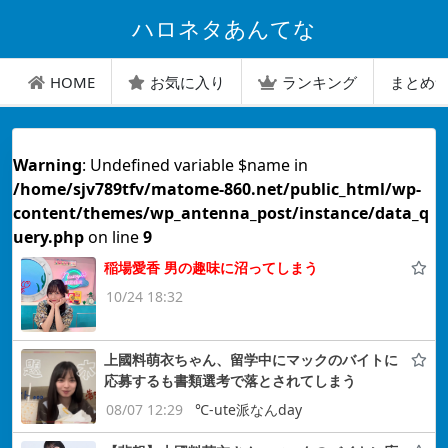
ハロネタあんてな
HOME
お気に入り
ランキング
まとめ
Warning
: Undefined variable $name in
/home/sjv789tfv/matome-860.net/public_html/wp-
content/themes/wp_antenna_post/instance/data_q
uery.php
on line
9
稲場愛香 男の趣味に沼ってしまう
10/24 18:32
上國料萌衣ちゃん、留学中にマックのバイトに
応募するも書類選考で落とされてしまう
08/07 12:29
℃-ute派なんday