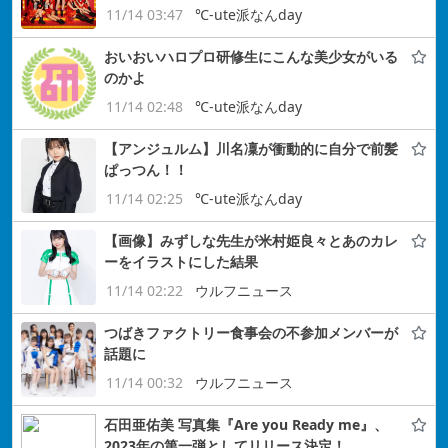
11/14 03:47
℃-ute派なんday
おいおいハロプロ研修生にこんな美少女がいる
のかよ
11/14 02:48
℃-ute派なんday
【アンジュルム】川名凜が衝動的に自分で前髪
ぱっつん！！
11/14 02:25
℃-ute派なんday
【画像】みずしな先生が米村姫良々とあのカレ
ーをイラストにした結果
11/14 02:22
ウルフニュース
つばきファクトリー食事会の不参加メンバーが
話題に
11/14 00:32
ウルフニュース
石田亜佑美 写真集『Are you Ready me』、
2023年の第一弾としてリリース決定！