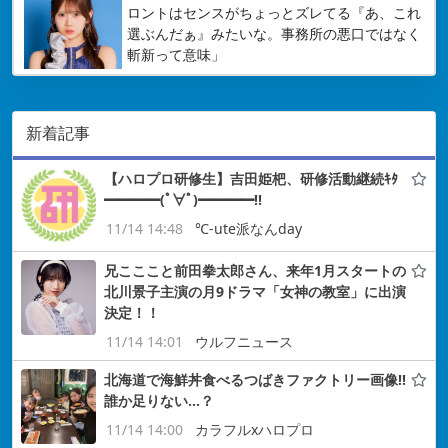
ロントはセンスがちょっとズレてる『あ、これ
選ぶんだぁ』みたいな。事務所の悪口ではなく
斬新って意味」
新着記事
【ハロプロ研修生】吉田姫杷、研修活動継続ｷﾀ
━━━━(ﾟ∀ﾟ)━━━━!!
11/14 14:48
℃-ute派なんday
兄こここと前田拳太郎さん、来年1月スタートの
北川景子主演の月9ドラマ「女神の教室」に出演
決定！！
11/14 14:01
ウルフニュース
北海道で海鮮丼食べるつばきファクトリー画像!!
誰か足りない…？
11/14 14:00
カラフルxハロプロ