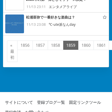
11/13 23:11
エンタメアライブ
松浦亜弥で一番好きな楽曲は？
11/13 23:08
℃-ute派なんday
«
1856
1857
1858
1859
1860
1861
最
初
サイトについて
登録ブログ一覧
固定リンクツール