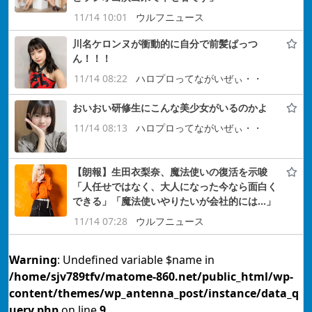
11/14 10:01
ウルフニュース
川名ケロンヌが衝動的に自分で前髪ぱっつ
ん！！！
11/14 08:22
ハロプロってながいぜぃ・・
おいおい研修生にこんな美少女がいるのかよ
11/14 08:13
ハロプロってながいぜぃ・・
【朗報】生田衣梨奈、魔法使いの復活を示唆
「人任せではなく、大人になった今なら面白く
できる」「魔法使いやりたいが会社的には…」
11/14 07:28
ウルフニュース
Warning
: Undefined variable $name in
/home/sjv789tfv/matome-860.net/public_html/wp-
content/themes/wp_antenna_post/instance/data_q
uery.php
on line
9