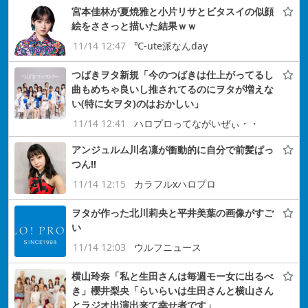
宮本佳林が夏焼雅と小片リサとビタスイの似顔
絵をささっと描いた結果ｗｗ
11/14 12:47
℃-ute派なんday
つばきヲタ新規「今のつばきは仕上がってるし
曲もめちゃ良いし推されてるのにヲタが増えな
い(特に女ヲタ)のはおかしい」
11/14 12:41
ハロプロってながいぜぃ・・
アンジュルム川名凜が衝動的に自分で前髪ぱっ
つん!!
11/14 12:15
カラフルxハロプロ
ヲタが作った北川莉央と平井美葉の画像がすご
い
11/14 12:03
ウルフニュース
横山玲奈「私と生田さんは毎週モー女に出るべ
き」櫻井梨央「らいらいは生田さんと横山さん
とラジオ出演出来て幸せ者です」