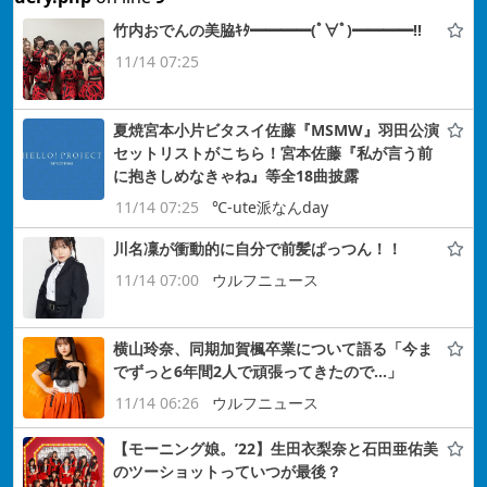
竹内おでんの美脇ｷﾀ━━━━(ﾟ∀ﾟ)━━━━!!
11/14 07:25
夏焼宮本小片ビタスイ佐藤『MSMW』羽田公演
セットリストがこちら！宮本佐藤『私が言う前
に抱きしめなきゃね』等全18曲披露
11/14 07:25
℃-ute派なんday
川名凜が衝動的に自分で前髪ぱっつん！！
11/14 07:00
ウルフニュース
横山玲奈、同期加賀楓卒業について語る「今ま
でずっと6年間2人で頑張ってきたので…」
11/14 06:26
ウルフニュース
【モーニング娘。’22】生田衣梨奈と石田亜佑美
のツーショットっていつが最後？