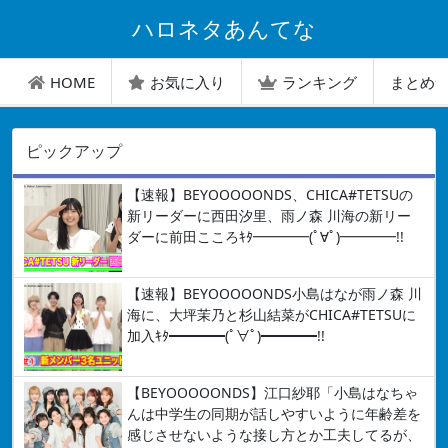
ハロネタあんてな
HOME
お気に入り
ランキング
まとめ
ピックアップ
【速報】BEYOOOOONDS、CHICA#TETSUの
新リーダーに西田汐里、雨ノ森 川海の新リー
ダーに前田こころｷﾀ━━━━(ﾟ∀ﾟ)━━━━!!
【速報】BEYOOOOONDS小島はなが雨ノ森 川
海に、大坪茉乃と杉山結菜がCHICA#TETSUに
加入ｷﾀ━━━━(ﾟ∀ﾟ)━━━━!!
【BEYOOOOONDS】江口紗耶「小島はなちゃ
んは中学生の同期が話しやすいように年齢差を
感じさせないような接し方とか工夫してるが、