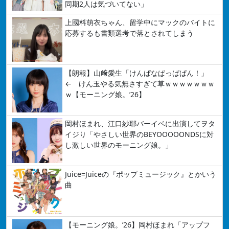
同期2人は気づいてない」
上國料萌衣ちゃん、留学中にマックのバイトに
応募するも書類選考で落とされてしまう
【朗報】山﨑愛生「けんぱなぱっぱぱん！」
← けん玉やる気無さすぎて草ｗｗｗｗｗｗｗ
ｗ【モーニング娘。’26】
岡村ほまれ、江口紗耶バーイベに出演してヲタ
イジり「やさしい世界のBEYOOOOONDSに対
し激しい世界のモーニング娘。」
Juice=Juiceの『ポップミュージック』とかいう
曲
【モーニング娘。’26】岡村ほまれ「アップフ