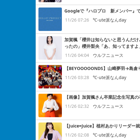
Googleで『ハロプロ 新メンバー
11/26 07:26
℃-ute派なんday
加賀楓「櫻井は知らないと思うんだけ
ったの」櫻井梨央「あ、知ってますよ
11/26 04:04
ウルフニュース
【BEYOOOOONDS】山﨑夢羽→島
11/26 03:28
℃-ute派なんday
【画像】加賀楓さん卒業記念生写真の
11/26 02:32
ウルフニュース
【Juice=Juice】植村あかりリーダー
11/26 02:08
℃-ute派なんday