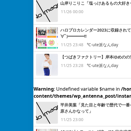
山岸りこりこ「塩っけあるもの大好き
11/26 00:00
ハロプロカレンダー2023に収録され
∀ﾟ)━━━━!!
11/25 23:48
℃-ute派なんday
【つばきファクトリー】岸本ゆめのの背筋
11/25 23:28
℃-ute派なんday
Warning
: Undefined variable $name in
/ho
content/themes/wp_antenna_post/insta
平井美葉「見た目と年齢で歴代で一番
原さんかなって」
11/25 23:00