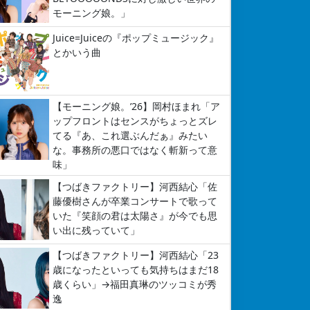
モーニング娘。」
Juice=Juiceの『ポップミュージック』
とかいう曲
【モーニング娘。’26】岡村ほまれ「ア
ップフロントはセンスがちょっとズレ
てる『あ、これ選ぶんだぁ』みたい
な。事務所の悪口ではなく斬新って意
味」
【つばきファクトリー】河西結心「佐
藤優樹さんが卒業コンサートで歌って
いた『笑顔の君は太陽さ』が今でも思
い出に残っていて」
【つばきファクトリー】河西結心「23
歳になったといっても気持ちはまだ18
歳くらい」→福田真琳のツッコミが秀
逸