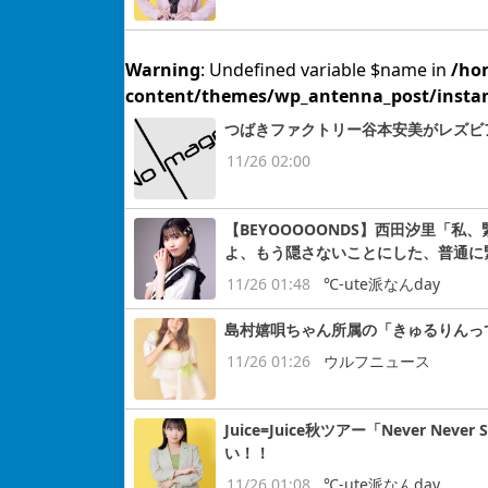
Warning
: Undefined variable $name in
/ho
content/themes/wp_antenna_post/insta
つばきファクトリー谷本安美がレズビ
11/26 02:00
【BEYOOOOONDS】西田汐里「
よ、もう隠さないことにした、普通に
11/26 01:48
℃-ute派なんday
島村嬉唄ちゃん所属の「きゅるりんっ
11/26 01:26
ウルフニュース
Juice=Juice秋ツアー「Never N
い！！
11/26 01:08
℃-ute派なんday