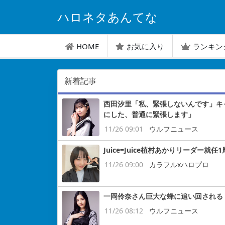
ハロネタあんてな
HOME
お気に入り
ランキン
新着記事
西田汐里「私、緊張しないんです」キ
にした、普通に緊張します」
11/26 09:01
ウルフニュース
Juice=Juice植村あかりリーダー就任
11/26 09:00
カラフルxハロプロ
一岡伶奈さん巨大な蜂に追い回される
11/26 08:12
ウルフニュース