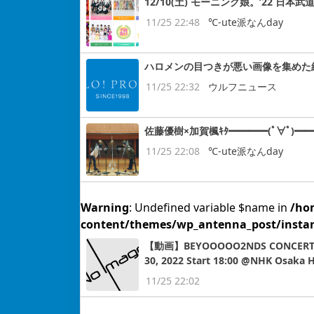
12/10(土) モーニング娘。’22 
11/25 22:48
℃-ute派なんday
ハロメンの目つきが悪い画像を集めた
11/25 22:32
ウルフニュース
佐藤優樹×加賀楓ｷﾀ━━━━(ﾟ∀ﾟ)━━
11/25 22:08
℃-ute派なんday
Warning
: Undefined variable $name in
/ho
content/themes/wp_antenna_post/insta
【動画】BEYOOOOO2NDS CONCERT T
30, 2022 Start 18:00 @NHK Osaka H
11/25 22:02