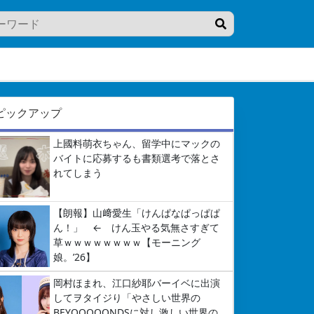
ピックアップ
上國料萌衣ちゃん、留学中にマックの
バイトに応募するも書類選考で落とさ
れてしまう
【朗報】山﨑愛生「けんぱなぱっぱぱ
ん！」 ← けん玉やる気無さすぎて
草ｗｗｗｗｗｗｗｗ【モーニング
娘。’26】
岡村ほまれ、江口紗耶バーイベに出演
してヲタイジり「やさしい世界の
BEYOOOOONDSに対し激しい世界の