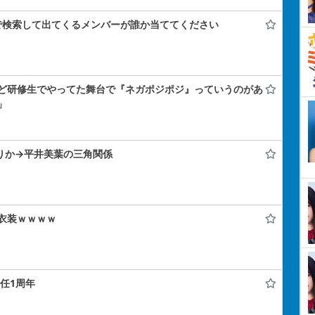
』で検索して出てくるメンバーが誰か当ててください
ど研修生でやってた舞台で『ネガポジポジ』っていうのがあ
」
倉りか→平井美葉の三角関係
衣装ｗｗｗｗ
就任1周年