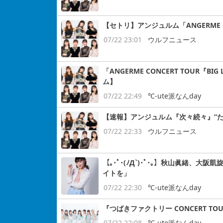
【セトリ】アンジュルム「ANGERME CON
07/22 23:01
ウルフニュース
「ANGERME CONCERT TOUR『
ム】
07/22 22:49
℃-ute派なんday
【速報】アンジュルム『次々続々』”
07/22 22:33
ウルフニュース
【｡･ﾟ･(ﾉД`)･ﾟ･｡】秋山眞緒
イトを」
07/22 22:30
℃-ute派なんday
『つばきファクトリー CONCERT 
07/22 22:08
℃-ute派なんday