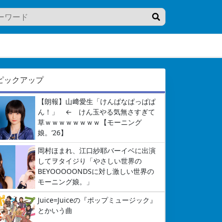
ピックアップ
【朗報】山﨑愛生「けんぱなぱっぱぱ
ん！」 ← けん玉やる気無さすぎて
草ｗｗｗｗｗｗｗｗ【モーニング
娘。’26】
岡村ほまれ、江口紗耶バーイベに出演
してヲタイジり「やさしい世界の
BEYOOOOONDSに対し激しい世界の
モーニング娘。」
Juice=Juiceの『ポップミュージック』
とかいう曲