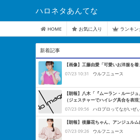
ハロネタあんてな
HOME
お気に入り
ランキン
新着記事
【画像】工藤由愛「可愛いお洋服を着
07/23 10:31
ウルフニュース
【朗報】八木「『ムーラン・ルージュ
（ジェスチャーでハイレグ具合を表現
07/23 09:56
ハロプロってながいぜ
【朗報】後藤花ちゃん、アンジュルム
07/23 09:26
ウルフニュース