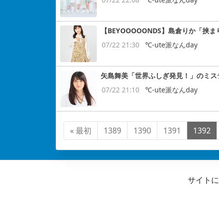
【BEYOOOOONDS】島倉りか「挟
07/22 21:30
℃-ute派なんday
矢島舞美「世界ふしぎ発見！」のミス
07/22 21:10
℃-ute派なんday
« 最初
1389
1390
1391
1392
サイトに