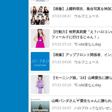
【画像】上國料萌衣、集合写真を神加
07/23 08:41
ウルフニュース
【行動力】牧野真莉愛「え？ハロコン
フィールドに行けるじゃん！」
07/23 07:23
℃-ute派なんday
【画像】アップフロント関係者、インス
07/23 04:00
ウルフニュース
【モーニング娘。’23】山﨑愛生に贈
07/23 03:20
℃-ute派なんday
山﨑パンダさん
愛生ちゃんに贈られ
07/23 03:07
ハロプロってながいぜ