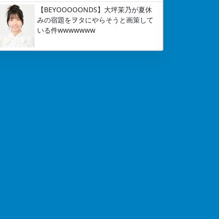
【BEYOOOOONDS】大坪茉乃が夏休
みの宿題をヲタにやらそうと画策して
いる件wwwwwww