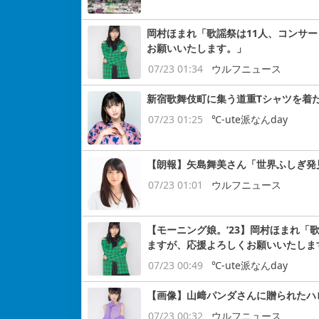
岡村ほまれ「歌謡祭は11人、コンサ
お願いいたします。」
07/23 01:34
ウルフニュース
新宿歌舞伎町に集う道重Tシャツを着
07/23 01:25
℃-ute派なんday
【朗報】矢島舞美さん「世界ふしぎ発
07/23 01:01
ウルフニュース
【モーニング娘。’23】岡村ほまれ「
ますが、応援よろしくお願いいたしま
07/23 00:49
℃-ute派なんday
【画像】山﨑パンダさんに贈られたハ
07/23 00:32
ウルフニュース