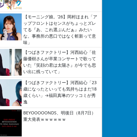
【モーニング娘。’26】岡村ほまれ「ア
ップフロントはセンスがちょっとズレ
てる『あ、これ選ぶんだぁ』みたい
な。事務所の悪口ではなく斬新って意
味」
【つばきファクトリー】河西結心「佐
藤優樹さんが卒業コンサートで歌って
いた『笑顔の君は太陽さ』が今でも思
い出に残っていて」
【つばきファクトリー】河西結心「23
歳になったといっても気持ちはまだ18
歳くらい」→福田真琳のツッコミが秀
逸
BEYOOOOONDS、明後日（8月7日）
重大発表ｗｗｗｗｗｗ