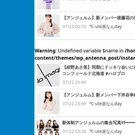
【アンジュルム】新メンバー後藤花の新衣
07/23 00:10
℃-ute派なんday
Warning
: Undefined variable $name in
/ho
content/themes/wp_antenna_post/insta
【紺野あさ美】同期にドッキリ会いに行
コンフィールド北海道 #ハロプロ
07/22 23:49
【アンジュルム】新メンバー下井谷幸穂の
07/22 23:49
℃-ute派なんday
新体制アンジュルムの集合写真ｷﾀ━━━━
07/22 23:28
℃-ute派なんday