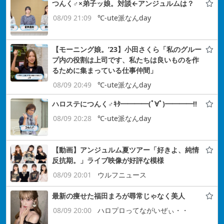
つんく♂×弟子ッ娘。対談←アンジュルムは？
08/09 21:09
℃-ute派なんday
【モーニング娘。’23】小田さくら「私のグルー
プ内の役割は上司です、私たちは良いものを作
るために集まっている仕事仲間」
08/09 20:49
℃-ute派なんday
ハロステにつんく♂ｷﾀ━━━━(ﾟ∀ﾟ)━━━━!!
08/09 20:28
℃-ute派なんday
【動画】アンジュルム夏ツアー「好きよ、純情
反抗期。」ライブ映像が好評な模様
08/09 20:01
ウルフニュース
最新の痩せた福田まろが尋常じゃなく美人
08/09 20:00
ハロプロってながいぜぃ・・