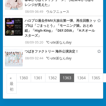
レンジが見えた」
08/09 06:49
ウルフニュース
ハロプロ過去作MV大放出第一弾、再生回数トッ
プ5は「ごまっとう」「モーニング娘。おとめ
組」「High-King」「DEF.DIVA」「H.P.オール
スターズ」
08/09 05:20
℃-ute派なんday
つばきファクトリー 海外公演決定！
08/09 02:44
℃-ute派なんday
«
1360
1361
1362
1363
1364
1365
最
初