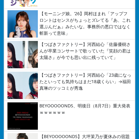
【モーニング娘。’26】岡村ほまれ「アップフ
ロントはセンスがちょっとズレてる『あ、これ
選ぶんだぁ』みたいな。事務所の悪口ではなく
斬新って意味」
【つばきファクトリー】河西結心「佐藤優樹さ
んが卒業コンサートで歌っていた『笑顔の君は
太陽さ』が今でも思い出に残っていて」
【つばきファクトリー】河西結心「23歳になっ
たといっても気持ちはまだ18歳くらい」→福田
真琳のツッコミが秀逸
BEYOOOOONDS、明後日（8月7日）重大発表
ｗｗｗｗｗｗ
【BEYOOOOONDS】大坪茉乃が夏休みの宿題