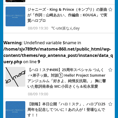
ジャニーズ・King & Prince（キンプリ）の新曲
が「作詞：山崎あおい、作編曲：KOUGA」で実
質ハロプロ
08/09 19:30
℃-ute派なんday
Warning
: Undefined variable $name in
/home/sjv789tfv/matome-860.net/public_html/wp-
content/themes/wp_antenna_post/instance/data_q
uery.php
on line
9
【ハロ！ステ#490】25周年スペシャル つんく
♂×弟子ッ娘。対談① Hello! Project Summer
アンジュルム「好きよ、純情反抗期。」 胸に響
いた歌詞発表会 MC:小田さくら＆松永里愛
08/09 19:00
【朗報】本日公開「ハロ！ステ」、ハロプロ25
周年を記念してついに！あの人が！登場なんで
す！！