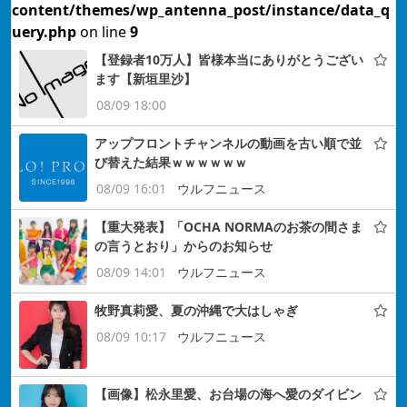
content/themes/wp_antenna_post/instance/data_q
uery.php
on line
9
【登録者10万人】皆様本当にありがとうござい
ます【新垣里沙】
08/09 18:00
アップフロントチャンネルの動画を古い順で並
び替えた結果ｗｗｗｗｗｗ
08/09 16:01
ウルフニュース
【重大発表】「OCHA NORMAのお茶の間さま
の言うとおり」からのお知らせ
08/09 14:01
ウルフニュース
牧野真莉愛、夏の沖縄で大はしゃぎ
08/09 10:17
ウルフニュース
【画像】松永里愛、お台場の海へ愛のダイビン