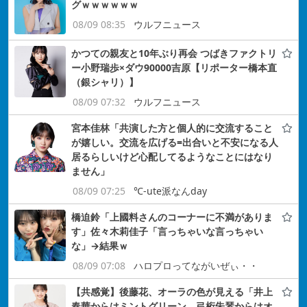
グｗｗｗｗｗｗ
08/09 08:35
ウルフニュース
かつての親友と10年ぶり再会 つばきファクトリ
ー小野瑞歩×ダウ90000吉原【リポーター橋本直
（銀シャリ）】
08/09 07:32
ウルフニュース
宮本佳林「共演した方と個人的に交流すること
が嬉しい。交流を広げる=出合いと不安になる人
居るらしいけど心配してるようなことにはなり
ません」
08/09 07:25
℃-ute派なんday
橋迫鈴「上國料さんのコーナーに不満がありま
す」佐々木莉佳子「言っちゃいな言っちゃい
な」→結果ｗ
08/09 07:08
ハロプロってながいぜぃ・・
【共感覚】後藤花、オーラの色が見える「井上
春華からはミントグリーン、弓桁朱琴からはオ