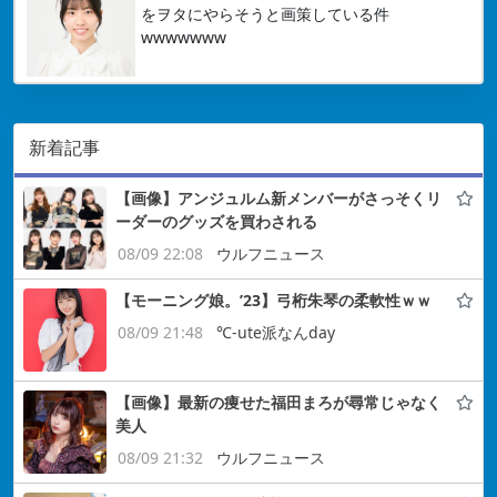
をヲタにやらそうと画策している件
wwwwwww
新着記事
【画像】アンジュルム新メンバーがさっそくリ
ーダーのグッズを買わされる
08/09 22:08
ウルフニュース
【モーニング娘。’23】弓桁朱琴の柔軟性ｗｗ
08/09 21:48
℃-ute派なんday
【画像】最新の痩せた福田まろが尋常じゃなく
美人
08/09 21:32
ウルフニュース