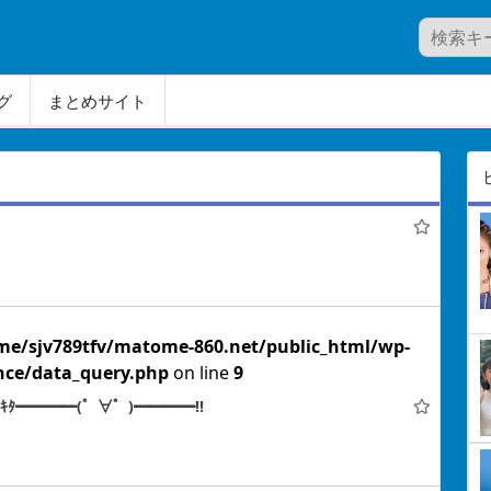
グ
まとめサイト
me/sjv789tfv/matome-860.net/public_html/wp-
nce/data_query.php
on line
9
ﾀ━━━━(゜∀゜)━━━━!!