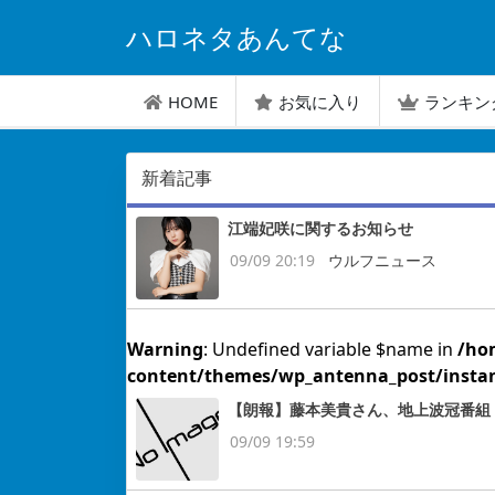
ハロネタあんてな
HOME
お気に入り
ランキン
新着記事
江端妃咲に関するお知らせ
09/09 20:19
ウルフニュース
Warning
: Undefined variable $name in
/ho
content/themes/wp_antenna_post/insta
【朗報】藤本美貴さん、地上波冠番組 ｷ
09/09 19:59