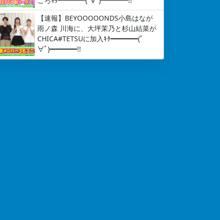
ころｷﾀ━━━━(ﾟ∀ﾟ)━━━━!!
【速報】BEYOOOOONDS小島はなが
雨ノ森 川海に、大坪茉乃と杉山結菜が
CHICA#TETSUに加入ｷﾀ━━━━(ﾟ
∀ﾟ)━━━━!!