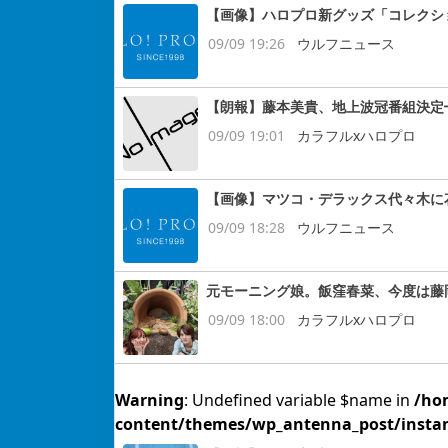
【画像】ハロプロ新グッズ「コレクシ
09/09 19:26
ウルフニュース
【朗報】藤本美貴、地上波冠番組決定━
09/09 19:01
カラフルxハロプロ
【画像】マツコ・デラックス代々木に
09/09 18:28
ウルフニュース
元モーニング娘。飯窪春菜、今度は藤
09/09 18:00
カラフルxハロプロ
Warning
: Undefined variable $name in
/ho
content/themes/wp_antenna_post/insta