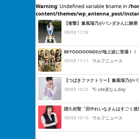
Warning
: Undefined variable $name in
/ho
content/themes/wp_antenna_post/insta
【衝撃】豫風瑠乃がパンダさんに騎乗
09/09 11:59
BEYOOOOONDSが地上波に登場！！
09/09 11:11
ウルフニュース
【つばきファクトリー】豫風瑠乃がパ
09/09 10:25
℃-ute派なんday
譜久村聖「田中れいなさんはすごく後
09/09 10:10
ウルフニュース