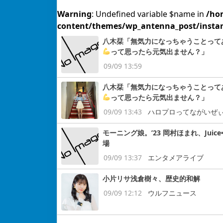
Warning
: Undefined variable $name in
/ho
content/themes/wp_antenna_post/insta
八木栞「無気力になっちゃうことって
って思ったら元気出ません？」
09/09 13:59
八木栞「無気力になっちゃうことって
って思ったら元気出ません？」
09/09 13:43
ハロプロってながいぜ
モーニング娘。’23 岡村ほまれ、Juic
場
09/09 13:37
エンタメアライブ
小片リサ浅倉樹々、歴史的和解
09/09 12:12
ウルフニュース