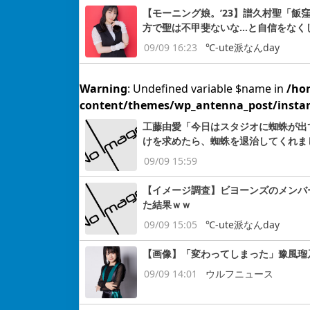
【モーニング娘。’23】譜久村聖「
方で聖は不甲斐ないな…と自信をなく
09/09 16:23
℃-ute派なんday
Warning
: Undefined variable $name in
/ho
content/themes/wp_antenna_post/insta
工藤由愛「今日はスタジオに蜘蛛が出
けを求めたら、蜘蛛を退治してくれま
09/09 15:59
【イメージ調査】ビヨーンズのメンバ
た結果ｗｗ
09/09 15:05
℃-ute派なんday
【画像】「変わってしまった」豫風瑠
09/09 14:01
ウルフニュース