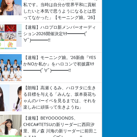
私です。当時は自分が世界平和に貢献
したいと本気で思うようになるとは思
ってなかった」【モーニング娘。’26】
【速報】ハロプロ新メンバーオーディ
ション2026開催決定ｷﾀ━━━━(ﾟ
∀ﾟ)━━━━!!
【速報】モーニング娘。’26新曲『YES
かNOか私か』をハロコンで初披露ｷﾀ
━━━━(ﾟ∀ﾟ)━━━━!!
【朗報】高瀬くるみ、ハロヲタに生き
る目標を与える「みんな、坂本葵花ち
ゃんのバーイベを見るまでは、それを
楽しみに頑張って生きようね」
【速報】BEYOOOOONDS、
CHICA#TETSUの新リーダーに西田汐
里、雨ノ森 川海の新リーダーに前田こ