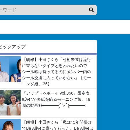
ピックアップ
【朗報】小田さくら「弓桁朱琴は流行
に乗らないタイプと思われたいので、
シール帳は持ってるのにメンバー内の
シール交換に入っていかない」【モー
ニング娘。’26】
『アップトゥボーイ vol.366』限定表
紙ver.で表紙を飾るモーニング娘。18
期の動画ｷﾀ━━━━(ﾟ∀ﾟ)━━━━!!
【朗報】小田さくら「私は15年間掛け
てBe Aliveに寄って行った、Be Aliveは