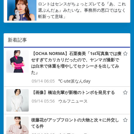
ロントはセンスがちょっとズレてる『あ、これ
選ぶんだぁ』みたいな。事務所の悪口ではなく
斬新って意味」
新着記事
【OCHA NORMA】石栗奏美「1st写真集では痩
せすぎてカリカリだったので、ヤンマガ撮影で
は白米で体重を増やしてセクシーさを出してみ
た」
09/14 06:05
℃-ute派なんday
【画像】橋迫先輩が新種のトンボを発見する
09/14 05:56
ウルフニュース
後藤花がアップフロントの大物と次々に外交し
てる件