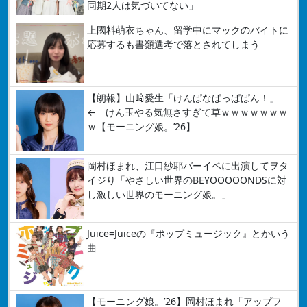
同期2人は気づいてない」
上國料萌衣ちゃん、留学中にマックのバイトに
応募するも書類選考で落とされてしまう
【朗報】山﨑愛生「けんぱなぱっぱぱん！」
← けん玉やる気無さすぎて草ｗｗｗｗｗｗｗ
ｗ【モーニング娘。’26】
岡村ほまれ、江口紗耶バーイベに出演してヲタ
イジり「やさしい世界のBEYOOOOONDSに対
し激しい世界のモーニング娘。」
Juice=Juiceの『ポップミュージック』とかいう
曲
【モーニング娘。’26】岡村ほまれ「アップフ