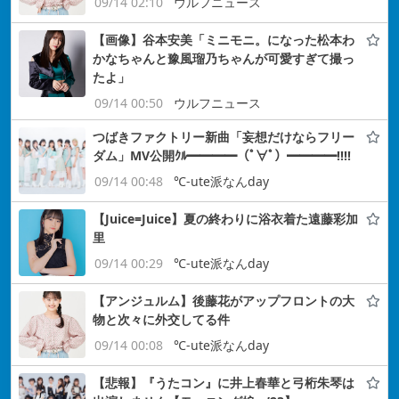
09/14 02:10
ウルフニュース
【画像】谷本安美「ミニモニ。になった松本わ
かなちゃんと豫風瑠乃ちゃんが可愛すぎて撮っ
たよ」
09/14 00:50
ウルフニュース
つばきファクトリー新曲「妄想だけならフリー
ダム」MV公開ｸﾙ━━━━（ﾟ∀ﾟ）━━━━!!!!
09/14 00:48
℃-ute派なんday
【Juice=Juice】夏の終わりに浴衣着た遠藤彩加
里
09/14 00:29
℃-ute派なんday
【アンジュルム】後藤花がアップフロントの大
物と次々に外交してる件
09/14 00:08
℃-ute派なんday
【悲報】『うたコン』に井上春華と弓桁朱琴は