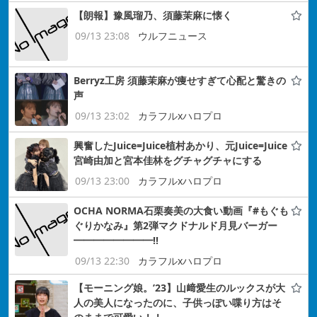
【朗報】豫風瑠乃、須藤茉麻に懐く
09/13 23:08
ウルフニュース
Berryz工房 須藤茉麻が痩せすぎて心配と驚きの
声
09/13 23:02
カラフルxハロプロ
興奮したJuice=Juice植村あかり、元Juice=Juice
宮崎由加と宮本佳林をグチャグチャにする
09/13 23:00
カラフルxハロプロ
OCHA NORMA石栗奏美の大食い動画『#もぐも
ぐりかなみ』第2弾マクドナルド月見バーガー
━━━━━━━━!!
09/13 22:30
カラフルxハロプロ
【モーニング娘。’23】山﨑愛生のルックスが大
人の美人になったのに、子供っぽい喋り方はそ