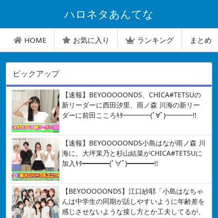
ハロネタあんてな
HOME
お気に入り
ランキング
まとめ
ピックアップ
【速報】BEYOOOOONDS、CHICA#TETSUの
新リーダーに西田汐里、雨ノ森 川海の新リー
ダーに前田こころｷﾀ━━━━(ﾟ∀ﾟ)━━━━!!
【速報】BEYOOOOONDS小島はなが雨ノ森 川
海に、大坪茉乃と杉山結菜がCHICA#TETSUに
加入ｷﾀ━━━━(ﾟ∀ﾟ)━━━━!!
【BEYOOOOONDS】江口紗耶「小島はなちゃ
んは中学生の同期が話しやすいように年齢差を
感じさせないような接し方とか工夫してるが、