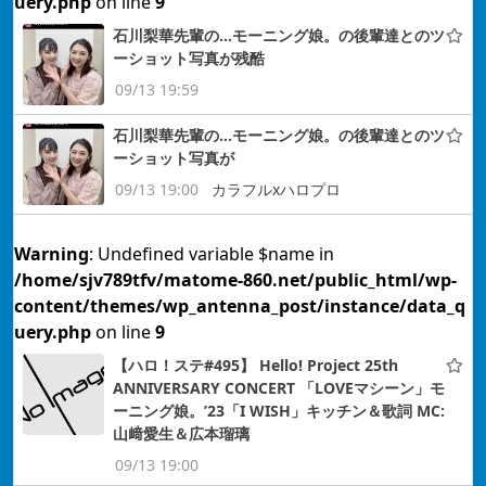
uery.php
on line
9
石川梨華先輩の…モーニング娘。の後輩達とのツ
ーショット写真が残酷
09/13 19:59
石川梨華先輩の…モーニング娘。の後輩達とのツ
ーショット写真が
09/13 19:00
カラフルxハロプロ
Warning
: Undefined variable $name in
/home/sjv789tfv/matome-860.net/public_html/wp-
content/themes/wp_antenna_post/instance/data_q
uery.php
on line
9
【ハロ！ステ#495】 Hello! Project 25th
ANNIVERSARY CONCERT 「LOVEマシーン」モ
ーニング娘。’23「I WISH」キッチン＆歌詞 MC:
山﨑愛生＆広本瑠璃
09/13 19:00