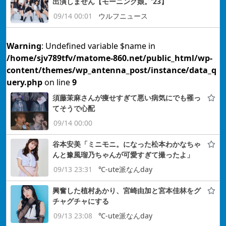
出演しません【モーニング娘。’23】
09/14 00:01
ウルフニュース
Warning
: Undefined variable $name in
/home/sjv789tfv/matome-860.net/public_html/wp-
content/themes/wp_antenna_post/instance/data_q
uery.php
on line
9
須藤茉麻さんが痩せすぎて悪い病気にでも罹っ
てそうで心配
09/14 00:00
谷本安美「ミニモニ。になった松本わかなちゃ
んと豫風瑠乃ちゃんが可愛すぎて撮ったよ」
09/13 23:31
℃-ute派なんday
興奮した植村あかり、宮崎由加と宮本佳林をグ
チャグチャにする
09/13 23:08
℃-ute派なんday