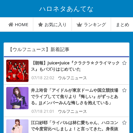
ハロネタあんてな
HOME
お気に入り
ランキング
まとめ
【ウルフニュース】新着記事
【朗報】Juice=Juice『クラクラ☆クライマック
ス』もバズりはじめていた
07/18 22:02
ウルフニュース
井上玲音「アイドルが東京ドームや国立競技場
でライブしてて焦りより『悔しい』がずっとあ
る。JJメンバーみんな悔しさを抱えている」
07/18 21:01
ウルフニュース
江口紗耶「ライバルは林仁愛ちゃん、ハロコン
で今度背比べしましょ！と言ってきた。身長抜