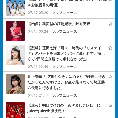
＆お披露目の裏側】
07/17 05:20
ウルフニュース
【画像】新髪型の江端妃咲、限界突破
07/17 00:24
ウルフニュース
【悲報】窪田七海「研ユニ時代の『ミステイ
ク』のパートを追加メンバーに奪われて、悔し
くて2日間泣き続けて眠れなかった」
07/16 22:49
ウルフニュース
井上春華「17期えんそくは泊まりで沖縄に行き
たかったんですけど、お金が足りなくて埼玉県
の長瀞に行きました」
07/16 21:17
ウルフニュース
【速報】明日(7/17)の「めざましテレビ」に
Juice=Juice出演決定！！