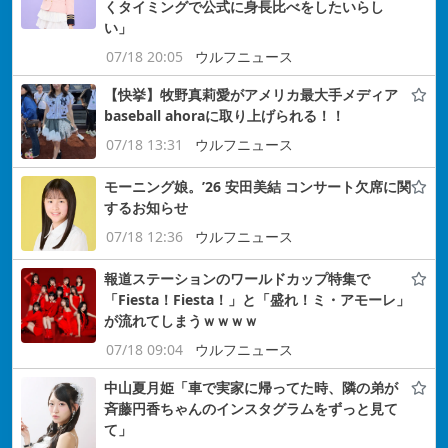
くタイミングで公式に身長比べをしたいらし
い」
07/18 20:05
ウルフニュース
【快挙】牧野真莉愛がアメリカ最大手メディア
baseball ahoraに取り上げられる！！
07/18 13:31
ウルフニュース
モーニング娘。’26 安田美結 コンサート欠席に関
するお知らせ
07/18 12:36
ウルフニュース
報道ステーションのワールドカップ特集で
「Fiesta！Fiesta！」と「盛れ！ミ・アモーレ」
が流れてしまうｗｗｗｗ
07/18 09:04
ウルフニュース
中山夏月姫「車で実家に帰ってた時、隣の弟が
斉藤円香ちゃんのインスタグラムをずっと見て
て」