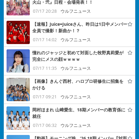
火山・弐』日程・会場発表！！
07/17 20:28
ウルフニュース
【速報】Juice=Juiceさん、昨日は1日中メンバー
全員で撮影！新曲か！？
07/17 14:02
ウルフニュース
憧れのジャッジと初めて対面した牧野真莉愛が
完全にメスの顔ｗｗｗｗ
07/17 11:35
ウルフニュース
【画像】きんぐ西村、ハロプロ研修生に招集を
かける
07/17 09:21
ウルフニュース
岡村ほまれ 山﨑愛生、18期メンバーの教育係に
就任
07/17 06:32
ウルフニュース
【動画】モーニング娘。’26 18期メンバー【対面