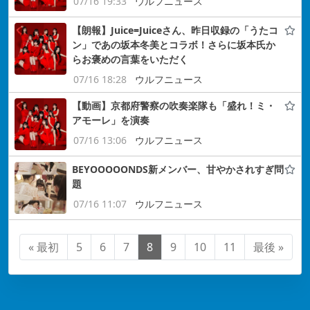
07/16 19:33
ウルフニュース
【朗報】Juice=Juiceさん、昨日収録の「うたコ
ン」であの坂本冬美とコラボ！さらに坂本氏か
らお褒めの言葉をいただく
07/16 18:28
ウルフニュース
【動画】京都府警察の吹奏楽隊も「盛れ！ミ・
アモーレ」を演奏
07/16 13:06
ウルフニュース
BEYOOOOONDS新メンバー、甘やかされすぎ問
題
07/16 11:07
ウルフニュース
« 最初
5
6
7
8
9
10
11
最後 »