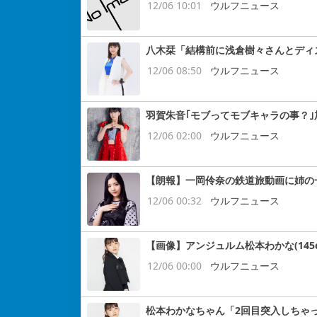
12/06 10:01
ウルフニュース
八木栞「結構前に浅倉樹々さんとディ
12/06 08:50
ウルフニュース
羽賀朱音｢モブってモブキャラの事？｣
12/06 02:00
ウルフニュース
【朗報】一岡伶奈の鉄道旅動画に姉の
12/06 00:32
ウルフニュース
【画像】アンジュルム松本わかな(145cm
12/06 00:00
ウルフニュース
松本わかなちゃん「2回目突入しちゃ