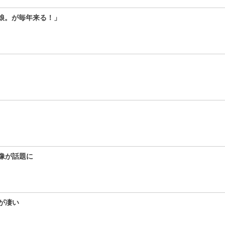
娘。が毎年来る！」
像が話題に
が凄い