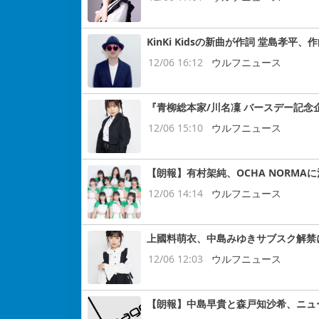
KinKi Kidsの新曲が作詞 堂島孝平
12/06 16:12
ウルフニュース
『青柳総本家/川名凜 バースデー記念
12/06 15:10
ウルフニュース
【朗報】有村架純、OCHA NORMA
12/06 14:14
ウルフニュース
上國料萌衣、中島みゆきサブスク解禁
12/06 12:03
ウルフニュース
【朗報】中島早貴と森戸知沙希、ニュ