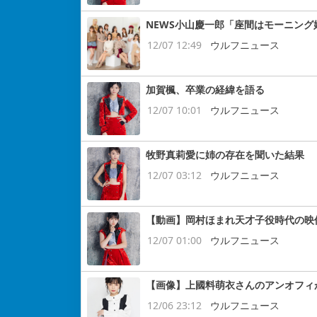
NEWS小山慶一郎「座間はモーニング
12/07 12:49
ウルフニュース
加賀楓、卒業の経緯を語る
12/07 10:01
ウルフニュース
牧野真莉愛に姉の存在を聞いた結果
12/07 03:12
ウルフニュース
【動画】岡村ほまれ天才子役時代の映
12/07 01:00
ウルフニュース
【画像】上國料萌衣さんのアンオフィ
12/06 23:12
ウルフニュース