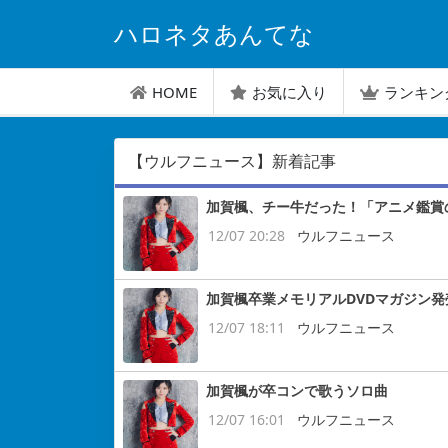
ハロネタあんてな
HOME
お気に入り
ランキン
【ウルフニュース】新着記事
加賀楓、チー牛だった！「アニメ鑑賞
12/07 20:28
ウルフニュース
加賀楓卒業メモリアルDVDマガジン
12/07 18:11
ウルフニュース
加賀楓が卒コンで歌うソロ曲
12/07 16:01
ウルフニュース