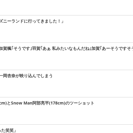
ズニーランドに行ってきました！」
加賀楓｢そうです｣羽賀｢あぁ 私みたいなもんだね｣加賀｢あーそうですそ
一岡杏奈が映り込んでしまう
)とSnow Man阿部亮平(178cm)のツーショット
った笑笑」