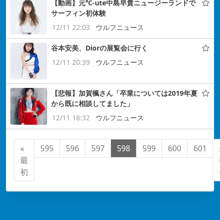
【動画】元℃-ute中島早貴ニュージーランドで
サーフィン初体験
12/11 22:03
ウルフニュース
谷本安美、Diorの展覧会に行く
12/11 20:39
ウルフニュース
【悲報】加賀楓さん「卒業については2019年夏
から既に相談してました」
12/11 18:32
ウルフニュース
«
595
596
597
598
599
600
601
最
初