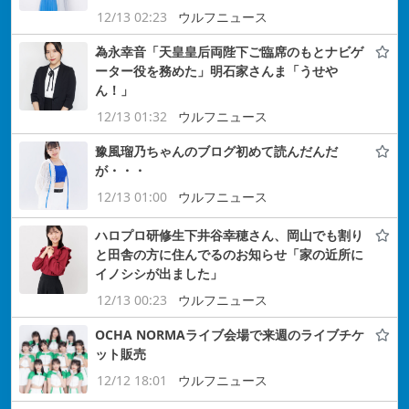
12/13 02:23
ウルフニュース
為永幸音「天皇皇后両陛下ご臨席のもとナビゲ
ーター役を務めた」明石家さんま「うせや
ん！」
12/13 01:32
ウルフニュース
豫風瑠乃ちゃんのブログ初めて読んだんだ
が・・・
12/13 01:00
ウルフニュース
ハロプロ研修生下井谷幸穂さん、岡山でも割り
と田舎の方に住んでるのお知らせ「家の近所に
イノシシが出ました」
12/13 00:23
ウルフニュース
OCHA NORMAライブ会場で来週のライブチケ
ット販売
12/12 18:01
ウルフニュース