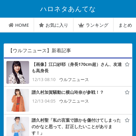
ハロネタあんてな
HOME
お気に入り
ランキング
まとめ
【ウルフニュース】新着記事
【画像】江口紗耶（身長170cm超）さん、友達
も高身長
12/13 08:10
ウルフニュース
譜久村加賀騒動に横山玲奈が参戦！？
12/13 04:05
ウルフニュース
譜久村聖「私の言葉で誰かを傷付けてしまった
のかなと思って、訂正したいことがありま
す！」