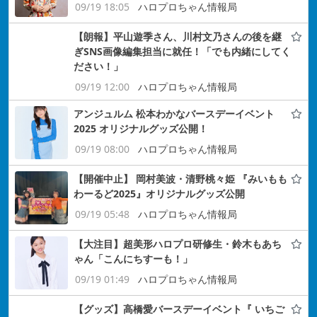
09/19 18:05
ハロプロちゃん情報局
【朗報】平山遊季さん、川村文乃さんの後を継
ぎSNS画像編集担当に就任！「でも内緒にしてく
ださい！」
09/19 12:00
ハロプロちゃん情報局
アンジュルム 松本わかなバースデーイベント
2025 オリジナルグッズ公開！
09/19 08:00
ハロプロちゃん情報局
【開催中止】 岡村美波・清野桃々姫 『みいもも
わーるど2025』オリジナルグッズ公開
09/19 05:48
ハロプロちゃん情報局
【大注目】超美形ハロプロ研修生・鈴木もあち
ゃん「こんにちすーも！」
09/19 01:49
ハロプロちゃん情報局
【グッズ】​高橋愛バースデーイベント『 いちご