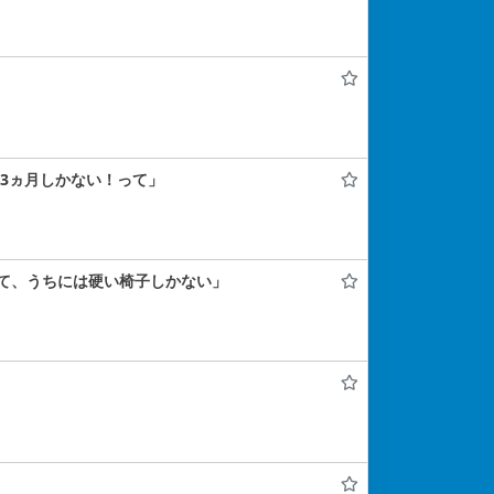
3ヵ月しかない！って」
て、うちには硬い椅子しかない」