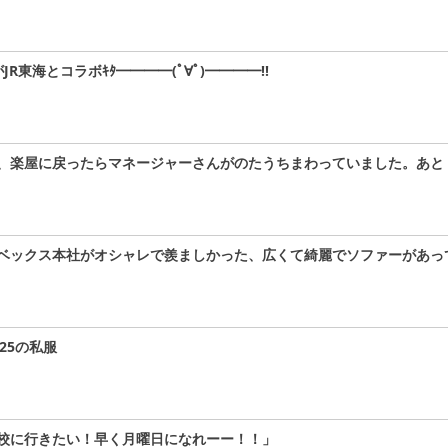
SがJR東海とコラボｷﾀ━━━━(ﾟ∀ﾟ)━━━━!!
、楽屋に戻ったらマネージャーさんがのたうちまわっていました。あと 
ベックス本社がオシャレで羨ましかった、広くて綺麗でソファーがあっ
25の私服
校に行きたい！早く月曜日になれーー！！」