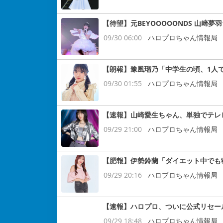
【待望】元BEYOOOOONDS 山﨑夢
09/30 06:00
ハロプロちゃん情報局
【朗報】豫風瑠乃「中学生の頃、1人
09/30 01:55
ハロプロちゃん情報局
【速報】山崎愛生ちゃん、単独でテレ
09/29 21:00
ハロプロちゃん情報局
【肥報】伊勢鈴蘭「ダイエット中でも
09/29 20:16
ハロプロちゃん情報局
【速報】ハロプロ、ついに公式リセー
09/29 18:48
ハロプロちゃん情報局