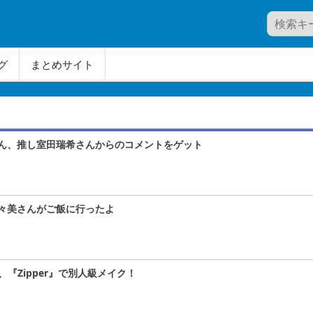
グ
まとめサイト
ん、推し室田瑞希さんからのコメントをゲット
々美さんがご飯に行ったよ
、『Zipper』で別人級メイク！