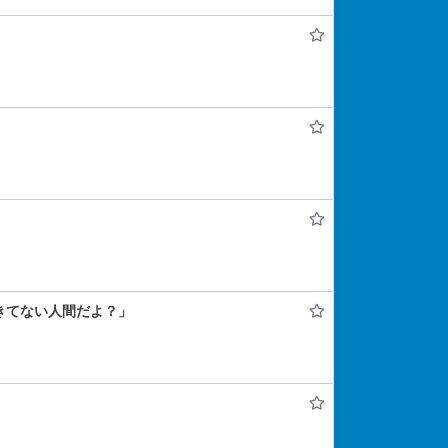
きてない人間だよ？」