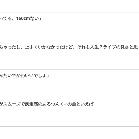
てる。160cmない」
ちゃったし、上手くいかなかったけど、それも人生？ライブの良さと思
みたいでかわいいでしょ」
がスムーズで疾走感のあるつんく♂の曲といえば