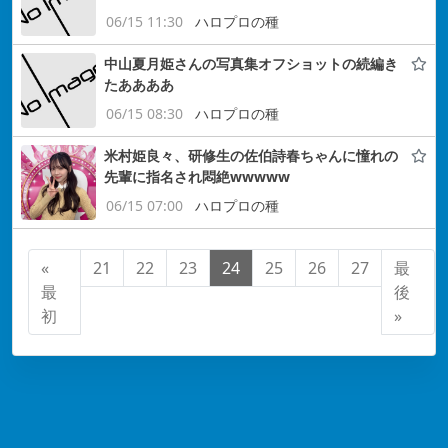
06/15 11:30
ハロプロの種
中山夏月姫さんの写真集オフショットの続編き
たああああ
06/15 08:30
ハロプロの種
米村姫良々、研修生の佐伯詩春ちゃんに憧れの
先輩に指名され悶絶wwwww
06/15 07:00
ハロプロの種
«
21
22
23
24
25
26
27
最
最
後
初
»