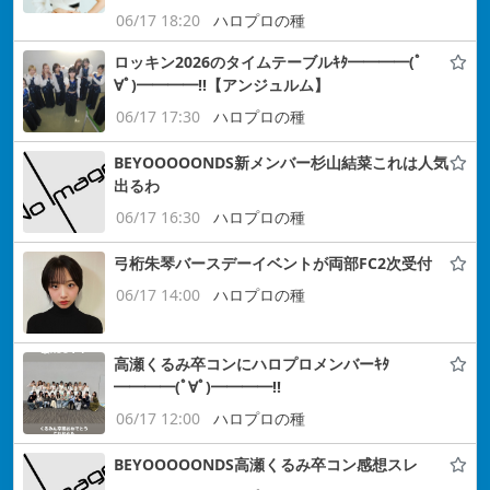
06/17 18:20
ハロプロの種
ロッキン2026のタイムテーブルｷﾀ━━━━(ﾟ
∀ﾟ)━━━━!!【アンジュルム】
06/17 17:30
ハロプロの種
BEYOOOOONDS新メンバー杉山結菜これは人気
出るわ
06/17 16:30
ハロプロの種
弓桁朱琴バースデーイベントが両部FC2次受付
06/17 14:00
ハロプロの種
高瀬くるみ卒コンにハロプロメンバーｷﾀ
━━━━(ﾟ∀ﾟ)━━━━!!
06/17 12:00
ハロプロの種
BEYOOOOONDS高瀬くるみ卒コン感想スレ