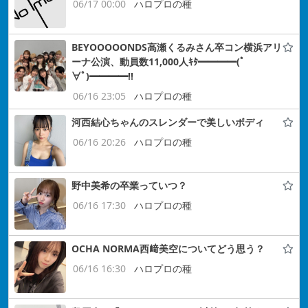
06/17 00:00
ハロプロの種
BEYOOOOONDS高瀬くるみさん卒コン横浜アリ
ーナ公演、動員数11,000人ｷﾀ━━━━(ﾟ
∀ﾟ)━━━━!!
06/16 23:05
ハロプロの種
河西結心ちゃんのスレンダーで美しいボディ
06/16 20:26
ハロプロの種
野中美希の卒業っていつ？
06/16 17:30
ハロプロの種
OCHA NORMA西﨑美空についてどう思う？
06/16 16:30
ハロプロの種