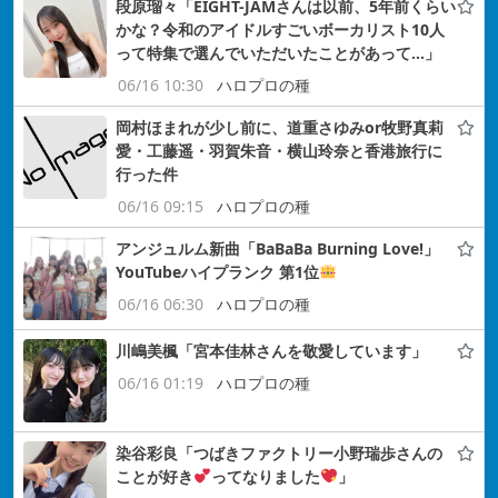
段原瑠々「EIGHT-JAMさんは以前、5年前くらい
かな？令和のアイドルすごいボーカリスト10人
って特集で選んでいただいたことがあって…」
06/16 10:30
ハロプロの種
岡村ほまれが少し前に、道重さゆみor牧野真莉
愛・工藤遥・羽賀朱音・横山玲奈と香港旅行に
行った件
06/16 09:15
ハロプロの種
アンジュルム新曲「BaBaBa Burning Love!」
YouTubeハイプランク 第1位
06/16 06:30
ハロプロの種
川嶋美楓「宮本佳林さんを敬愛しています」
06/16 01:19
ハロプロの種
染谷彩良「つばきファクトリー小野瑞歩さんの
ことが好き
ってなりました
」