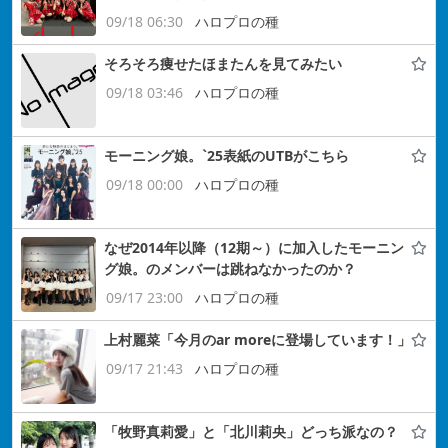
09/18 06:30
ハロプロの種
そろそろ痩せたほまたんを見てみたい
09/18 03:46
ハロプロの種
モーニング娘。`25表紙のUTBがこちら
09/18 00:00
ハロプロの種
なぜ2014年以降（12期～）に加入したモーニン
グ娘。のメンバーは跳ねなかったのか？
09/17 23:00
ハロプロの種
上村麗菜「今月のar moreに登場しています！」
09/17 21:43
ハロプロの種
「牧野真莉愛」と「北川莉央」どっち派なの？