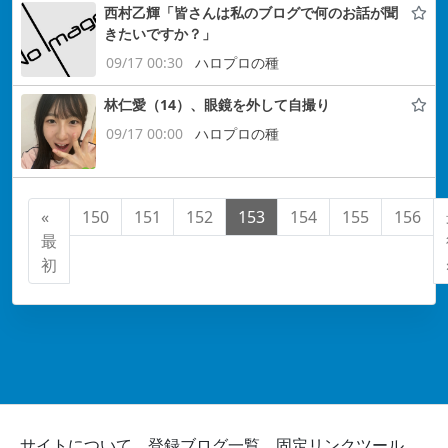
西村乙輝「皆さんは私のブログで何のお話が聞
きたいですか？」
09/17 00:30
ハロプロの種
林仁愛（14）、眼鏡を外して自撮り
09/17 00:00
ハロプロの種
«
150
151
152
153
154
155
156
最
初
サイトについて
登録ブログ一覧
固定リンクツール