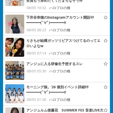
全員もう辞めたくてたまらなそう件
08/05 10:32
ハロプロの種
下井谷幸穂のInstagramアカウント開設ｷﾀ
━━━━(ﾟ∀ﾟ)━━━━!!
08/05 08:23
ハロプロの種
りさちが結構ガッツリピアスつけてるのってエ
ロいよなw
08/05 07:14
ハロプロの種
アンジュに入る研修生予想するスレ
08/05 05:30
ハロプロの種
モーニング娘。’26 個別イベント詳細ｷﾀ
━━━━(ﾟ∀ﾟ)━━━━!!
08/05 01:30
ハロプロの種
アンジュルム後藤花 SUMMER FES 音楽LIVE欠