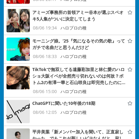
アミーズ事務所の首領アミー谷本が選ぶスペオ
キ5人集がついに決定してしまう
08/06 19:34
ハロプロの種
モーニング娘。’25『気になるその気の歌』って
ガチで名曲だと思うんだけど
08/06 18:33
ハロプロの種
TikTokで無双してる遠藤彩加里と林仁愛のハロ
ショ大阪イベが全然売り切れないのは何故？ボ
トム2の有澤一華と石山咲良は即完売したのに…
08/06 15:00
ハロプロの種
ChatGPTに聞いた10年後の18期
08/06 12:05
ハロプロの種
平井美葉「新メンバー加入を聞いて、正直寂し
かった、でもこれが新しいビヨなんだと、寂し